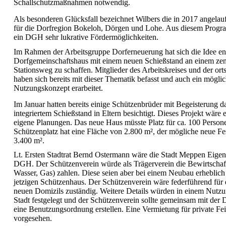
Schallschutzmaßnahmen notwendig.
Als besonderen Glücksfall bezeichnet Wilbers die in 2017 angela
für die Dorfregion Bokeloh, Dörgen und Lohe. Aus diesem Progra
ein DGH sehr lukrative Fördermöglichkeiten.
Im Rahmen der Arbeitsgruppe Dorferneuerung hat sich die Idee ent
Dorfgemeinschaftshaus mit einem neuen Schießstand an einem zen
Stationsweg zu schaffen. Mitglieder des Arbeitskreises und der ort
haben sich bereits mit dieser Thematik befasst und auch ein mögl
Nutzungskonzept erarbeitet.
Im Januar hatten bereits einige Schützenbrüder mit Begeisterung
integriertem Schießstand in Eltern besichtigt. Dieses Projekt wäre 
eigene Planungen. Das neue Haus müsste Platz für ca. 100 Persone
Schützenplatz hat eine Fläche von 2.800 m², der mögliche neue Fes
3.400 m².
Lt. Ersten Stadtrat Bernd Ostermann wäre die Stadt Meppen Eige
DGH. Der Schützenverein würde als Trägerverein die Bewirtschaf
Wasser, Gas) zahlen. Diese seien aber bei einem Neubau erheblich 
jetzigen Schützenhaus. Der Schützenverein wäre federführend für
neuen Domizils zuständig. Weitere Details würden in einem Nutzu
Stadt festgelegt und der Schützenverein sollte gemeinsam mit der
eine Benutzungsordnung erstellen. Eine Vermietung für private Feie
vorgesehen.