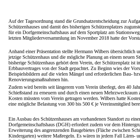
Auf der Tagesordnung stand die Grundsatzentscheidung zur Aufga
Schützenhauses und damit des bisherigen Schützenplatzes zugunst
für ein Dorfgemeinschaftshaus auf dem Sportplatz am Stationsweg (
letzten Mitgliederversammlung im November 2018 hatte der Vorsta
Anhand einer Präsentation stellte Hermann Wilbers übersichtlich u
jetzige Schützenhaus und die mögliche Planung an einem neuen St
bisherige Schützenhaus gehört dem Verein, der Schützenplatz ist 
Erbbauvertrages von der Stadt gepachtet. Zu Beginn wies der Vors
Beispielsbildern auf die vielen Mängel und erforderlichen Bau- bz
Renovierungsmaßnahmen hin.
Zudem wird bereits seit längerem vom Verein überlegt, den 40 Jahr
Schießstand zu erneuern und durch einen neuen Mehrzweckraum z
Kosten müssten vom Verein getragen werden. Wilbers hatte Kosten
eine mögliche Belastung von 300 bis 500 € je Vereinsmitglied bere
Ein Ausbau des Schützenhauses am vorhandenen Standort zu ein
Dorfgemeinschaftshaus (DGH) erfordert zudem vor dem Hintergru
Erweiterung des angrenzenden Baugebietes (Fläche zwischen Sch
Kindergarten) weitere Maßregeln. Es wären in jedem Fall Lärm- u