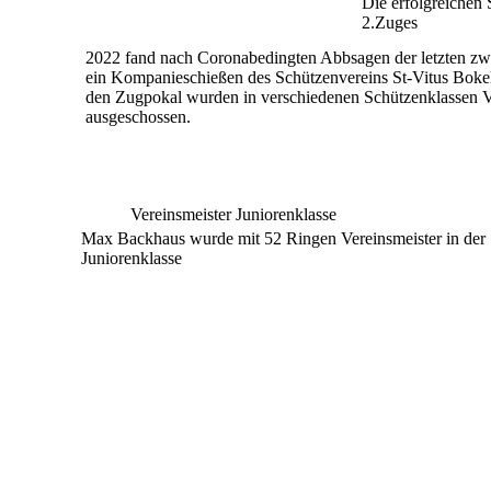
Die erfolgreichen
2.Zuges
2022 fand nach Coronabedingten Abbsagen der letzten z
ein Kompanieschießen des Schützenvereins St-Vitus
Bokel
den Zugpokal wurden in verschiedenen
Schützenklassen V
ausgeschossen.
Vereinsmeister Juniorenklasse
Max Backhaus wurde mit 52 Ringen Vereinsmeister in der
Juniorenklasse