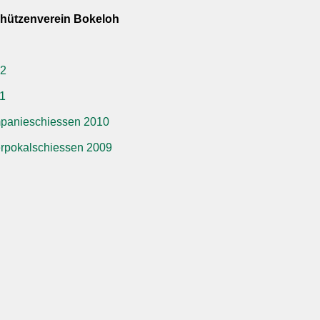
chützenverein Bokeloh
12
11
mpanieschiessen 2010
erpokalschiessen 2009